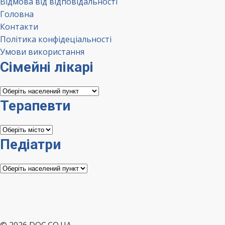
Відмова від відповідальності
Головна
Контакти
Політика конфідеціальності
Умови використання
Сімейні лікарі
Сімейні
лікарі
Терапевти
Терапевти
Педіатри
Педіатри