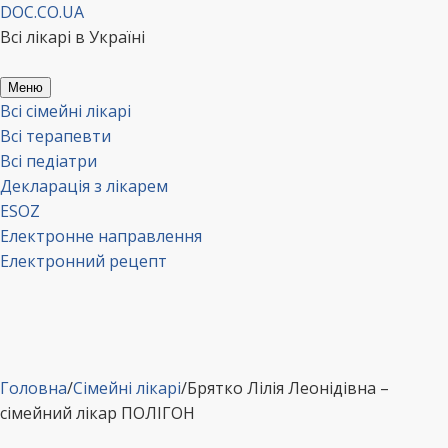
Перейти
DOC.CO.UA
до
Всі лікарі в Україні
вмісту
Меню
Всі сімейні лікарі
Всі терапевти
Всі педіатри
Декларація з лікарем
ESOZ
Електронне направлення
Електронний рецепт
Головна
/
Сімейні лікарі
/
Брятко Лілія Леонідівна –
сімейний лікар ПОЛІГОН