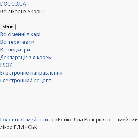
Перейти
DOC.CO.UA
до
Всі лікарі в Україні
вмісту
Меню
Всі сімейні лікарі
Всі терапевти
Всі педіатри
Декларація з лікарем
ESOZ
Електронне направлення
Електронний рецепт
Головна
/
Сімейні лікарі
/
Бойко Яна Валеріївна – сімейний
лікар ГЛИНСЬК