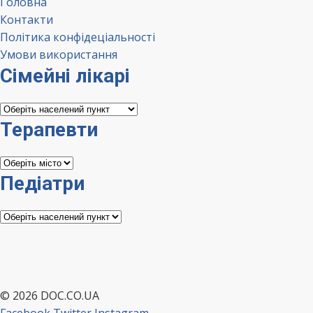
Головна
Контакти
Політика конфідеціальності
Умови використання
Сімейні лікарі
Сімейні
лікарі
Терапевти
Терапевти
Педіатри
Педіатри
© 2026 DOC.CO.UA