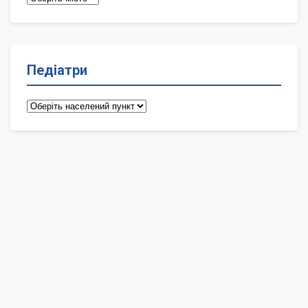
Педіатри
Педіатри