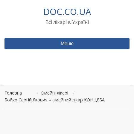
Перейти
DOC.CO.UA
до
вмісту
Всі лікарі в Україні
Меню
Головна
/
Сімейні лікарі
/
Бойко Сергій Якович – сімейний лікар КОНЦЕБА