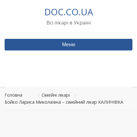
Перейти
DOC.CO.UA
до
вмісту
Всі лікарі в Україні
Меню
Головна
/
Сімейні лікарі
/
Бойко Лариса Миколаївна – сімейний лікар КАЛИНІВКА