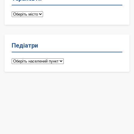
Терапевти
Педіатри
Педіатри