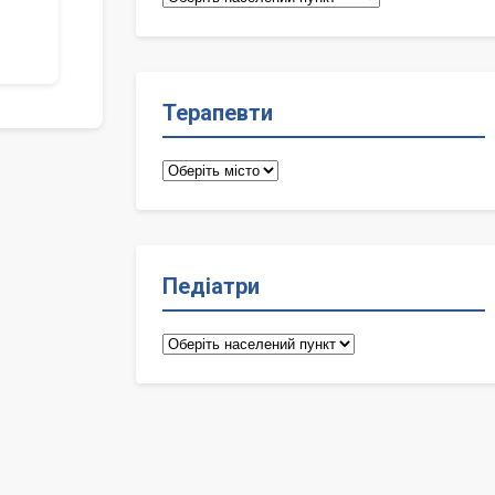
лікарі
Терапевти
Терапевти
Педіатри
Педіатри