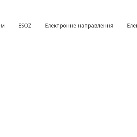
ем
ESOZ
Електронне направлення
Еле