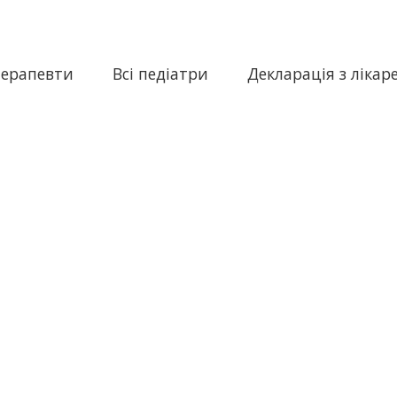
терапевти
Всі педіатри
Декларація з лікар