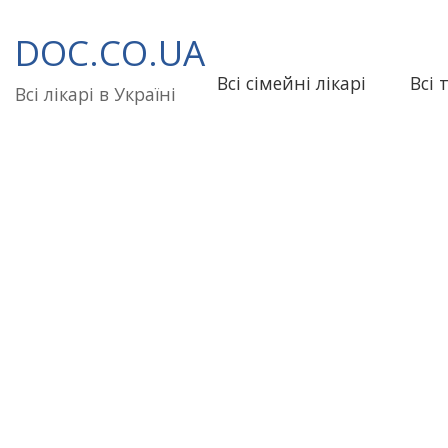
Перейти
до
DOC.CO.UA
вмісту
Всі сімейні лікарі
Всі 
Всі лікарі в Україні