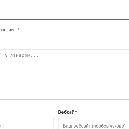
означені *
Вебсайт