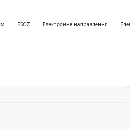
ем
ESOZ
Електронне направлення
Еле