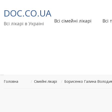
Перейти
до
DOC.CO.UA
вмісту
Всі сімейні лікарі
Всі 
Всі лікарі в Україні
Головна
/
Сімейні лікарі
/
Борисенко Галина Володим