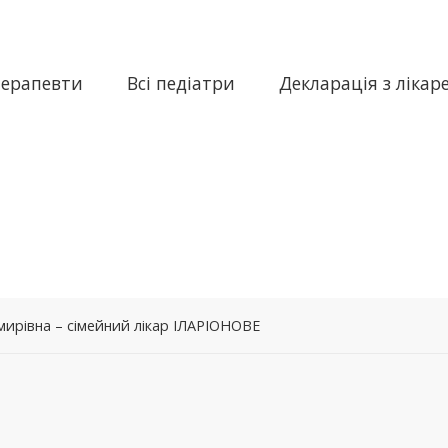
терапевти
Всі педіатри
Декларація з лікар
ирівна – сімейний лікар ІЛАРІОНОВЕ