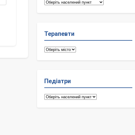
Сімейні
лікарі
Терапевти
Терапевти
Педіатри
Педіатри