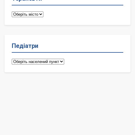
Терапевти
Педіатри
Педіатри