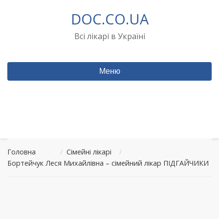
Перейти
DOC.CO.UA
до
вмісту
Всі лікарі в Україні
Меню
Головна
/
Сімейні лікарі
/
Бортейчук Леся Михайлівна – сімейний лікар ПІДГАЙЧИКИ