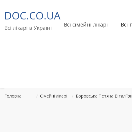
Перейти
до
DOC.CO.UA
вмісту
Всі сімейні лікарі
Всі 
Всі лікарі в Україні
Головна
/
Сімейні лікарі
/
Боровська Тетяна Віталіївн