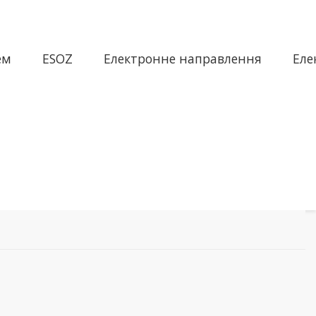
ем
ESOZ
Електронне направлення
Еле