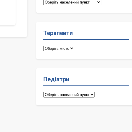
Сімейні
лікарі
Терапевти
Терапевти
Педіатри
Педіатри