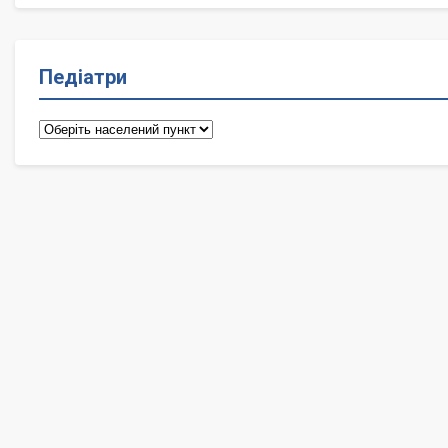
Педіатри
Педіатри