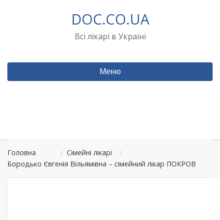
Перейти
DOC.CO.UA
до
вмісту
Всі лікарі в Україні
Меню
Головна
/
Сімейні лікарі
/
Бородько Євгенія Вільямівна – сімейний лікар ПОКРОВ