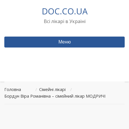
Перейти
DOC.CO.UA
до
вмісту
Всі лікарі в Україні
Меню
Головна
/
Сімейні лікарі
/
Бордун Віра Романівна – сімейний лікар МОДРИЧІ