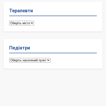
Терапевти
Терапевти
Педіатри
Педіатри