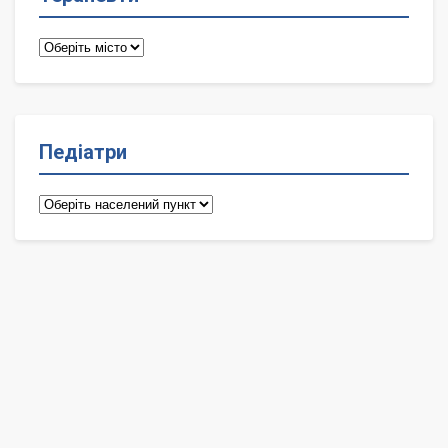
Терапевти
Педіатри
Педіатри