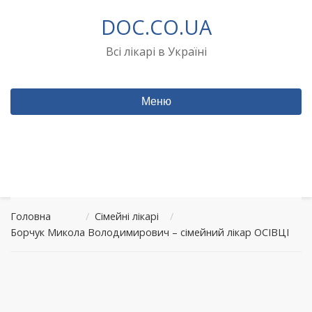
Перейти
DOC.CO.UA
до
вмісту
Всі лікарі в Україні
Меню
Головна
/
Сімейні лікарі
/
Борчук Микола Володимирович – сімейний лікар ОСІВЦІ