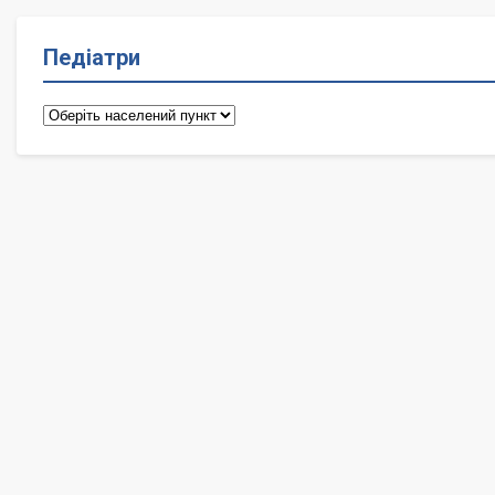
Педіатри
Педіатри