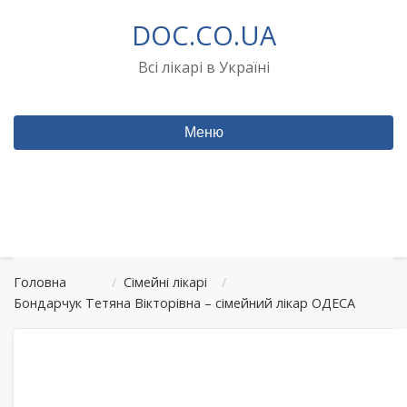
Перейти
DOC.CO.UA
до
вмісту
Всі лікарі в Україні
Меню
Головна
/
Сімейні лікарі
/
Бондарчук Тетяна Вікторівна – сімейний лікар ОДЕСА