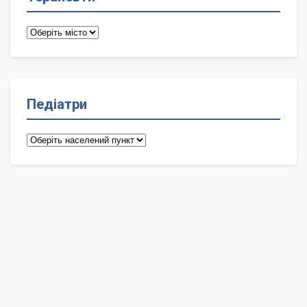
Терапевти
Педіатри
Педіатри