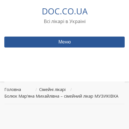
Перейти
DOC.CO.UA
до
вмісту
Всі лікарі в Україні
Меню
Головна
/
Сімейні лікарі
/
Болюк Мар’яна Михайлівна – сімейний лікар МУЗИКІВКА