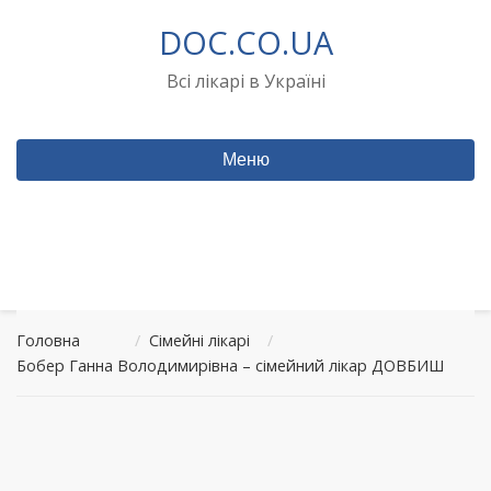
Перейти
DOC.CO.UA
до
вмісту
Всі лікарі в Україні
Меню
Головна
/
Сімейні лікарі
/
Бобер Ганна Володимирівна – сімейний лікар ДОВБИШ