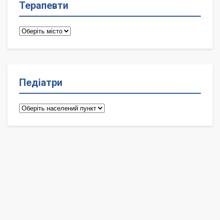
Терапевти
Терапевти
Педіатри
Педіатри