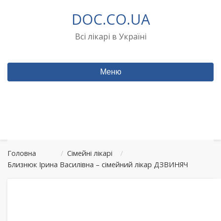
Перейти
DOC.CO.UA
до
вмісту
Всі лікарі в Україні
Меню
Головна
/
Сімейні лікарі
/
Близнюк Ірина Василівна – сімейний лікар ДЗВИНЯЧ