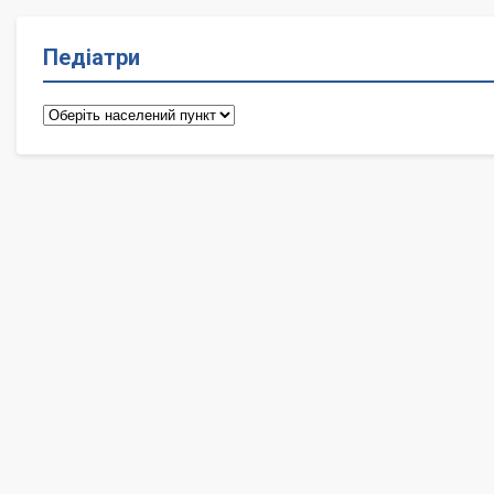
Педіатри
Педіатри