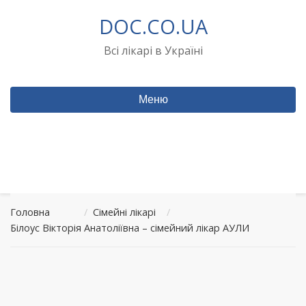
Перейти
DOC.CO.UA
до
вмісту
Всі лікарі в Україні
Меню
Головна
/
Сімейні лікарі
/
Білоус Вікторія Анатоліївна – сімейний лікар АУЛИ