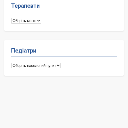
Терапевти
Терапевти
Педіатри
Педіатри