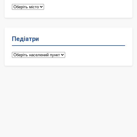
Терапевти
Педіатри
Педіатри