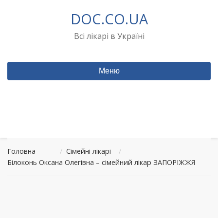
Перейти
DOC.CO.UA
до
вмісту
Всі лікарі в Україні
Меню
Головна
/
Сімейні лікарі
/
Білоконь Оксана Олегівна – сімейний лікар ЗАПОРІЖЖЯ