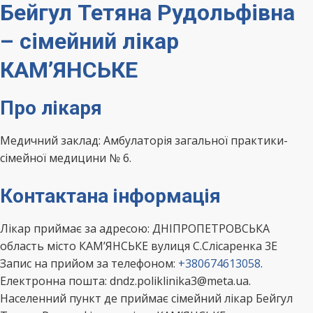
Бейгул Тетяна Рудольфівна
– сімейний лікар
КАМ’ЯНСЬКЕ
Про лікаря
Медичний заклад: Амбулаторія загальної практики-
сімейної медицини № 6.
Контактана інформація
Лікар приймає за адресою: ДНІПРОПЕТРОВСЬКА
область місто КАМ’ЯНСЬКЕ вулиця С.Слісаренка 3Е
Запис на прийом за телефоном:
+380674613058
.
Електронна пошта: dndz.poliklinika3@meta.ua.
Населенний пункт де приймає сімейний лікар Бейгул