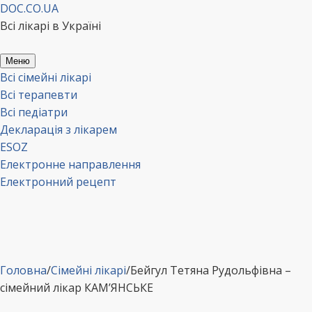
Перейти
DOC.CO.UA
до
Всі лікарі в Україні
вмісту
Меню
Всі сімейні лікарі
Всі терапевти
Всі педіатри
Декларація з лікарем
ESOZ
Електронне направлення
Електронний рецепт
Головна
/
Сімейні лікарі
/
Бейгул Тетяна Рудольфівна –
сімейний лікар КАМ’ЯНСЬКЕ