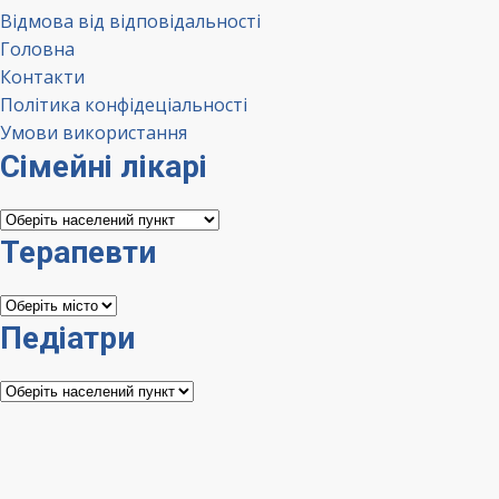
Відмова від відповідальності
Головна
Контакти
Політика конфідеціальності
Умови використання
Сімейні лікарі
Сімейні
лікарі
Терапевти
Терапевти
Педіатри
Педіатри