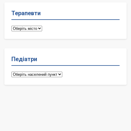
Терапевти
Терапевти
Педіатри
Педіатри