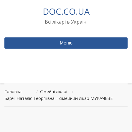
Перейти
DOC.CO.UA
до
вмісту
Всі лікарі в Україні
Меню
Головна
/
Сімейні лікарі
/
Барчі Наталія Георгіївна – сімейний лікар МУКАЧЕВЕ