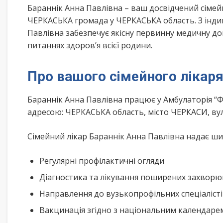
Бараннік Анна Павлівна – ваш досвідчений сіме
ЧЕРКАСЬКА громада у ЧЕРКАСЬКА область. З інди
Павлівна забезпечує якісну первинну медичну до
питаннях здоров’я всієї родини.
Про вашого сімейного лікар
Бараннік Анна Павлівна працює у Амбулаторія 
адресою: ЧЕРКАСЬКА область, місто ЧЕРКАСИ, в
Сімейний лікар Бараннік Анна Павлівна надає шир
Регулярні профілактичні огляди
Діагностика та лікування поширених захвор
Направлення до вузькопрофільних спеціаліст
Вакцинація згідно з національним календар