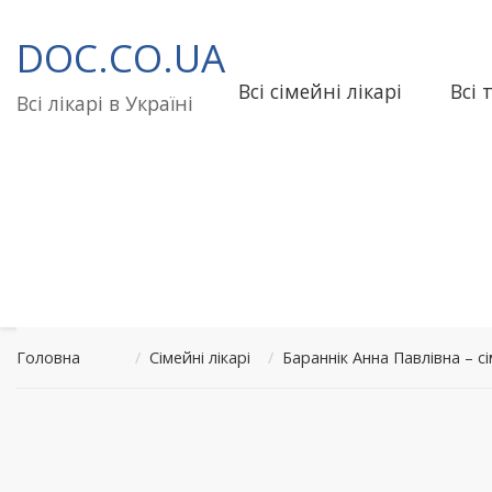
Перейти
до
DOC.CO.UA
вмісту
Всі сімейні лікарі
Всі 
Всі лікарі в Україні
Головна
/
Сімейні лікарі
/
Бараннік Анна Павлівна – 