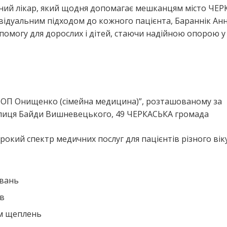
йний лікар, який щодня допомагає мешканцям місто ЧЕР
відуальним підходом до кожного пацієнта, Бараннік Ан
помогу для дорослих і дітей, стаючи надійною опорою у
я
“ФОП Онищенко (сімейна медицина)”, розташованому за
улиця Байди Вишневецького, 49 ЧЕРКАСЬКА громада
окий спектр медичних послуг для пацієнтів різного віку
ювань
ів
ем щеплень