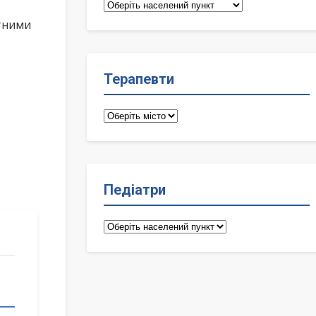
Сімейні
лікарі
ктними
Терапевти
Терапевти
Педіатри
Педіатри