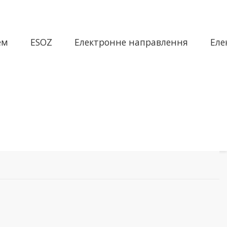
ем
ESOZ
Електронне направлення
Еле