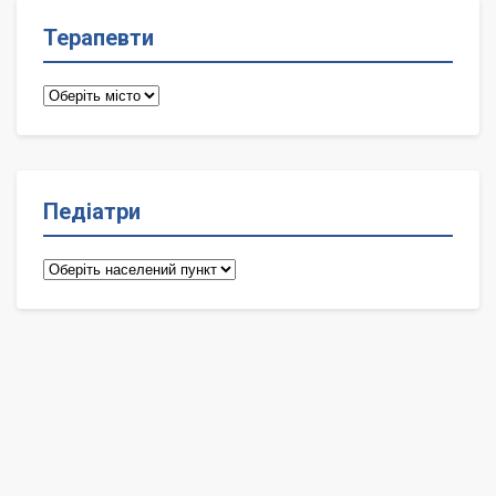
Терапевти
Терапевти
Педіатри
Педіатри