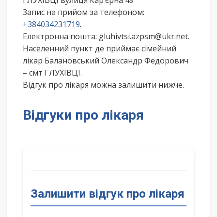
ГЛУХІВЦІ вулиця Кар’єрна 49
Запис на прийом за телефоном:
+384034231719
.
Електронна пошта: gluhivtsi.azpsm@ukr.net.
Населенний пункт де приймає сімейний
лікар Балановський Олександр Федорович
– смт ГЛУХІВЦІ.
Відгук про лікаря можна залишити нижче.
Відгуки про лікаря
Залишити відгук про лікаря