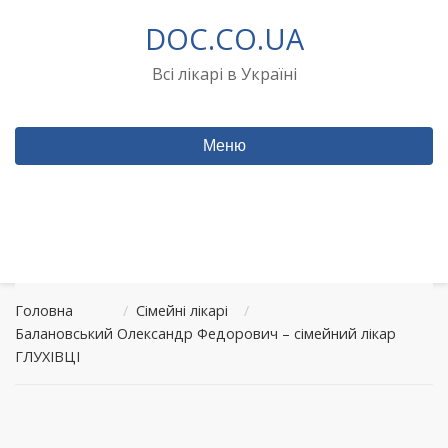
Перейти
DOC.CO.UA
до
вмісту
Всі лікарі в Україні
Меню
Головна
/
Сімейні лікарі
/
Балановський Олександр Федорович – сімейний лікар
ГЛУХІВЦІ