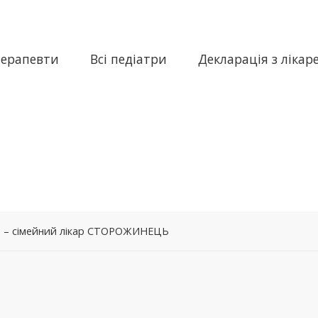
терапевти
Всі педіатри
Декларація з лікар
а – сімейний лікар СТОРОЖИНЕЦЬ