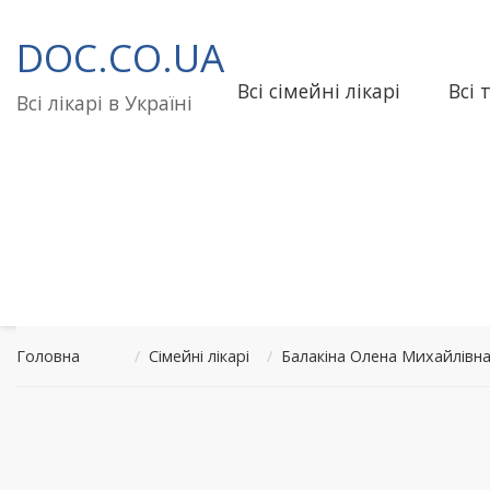
Перейти
до
DOC.CO.UA
вмісту
Всі сімейні лікарі
Всі 
Всі лікарі в Україні
Головна
/
Сімейні лікарі
/
Балакіна Олена Михайлівн