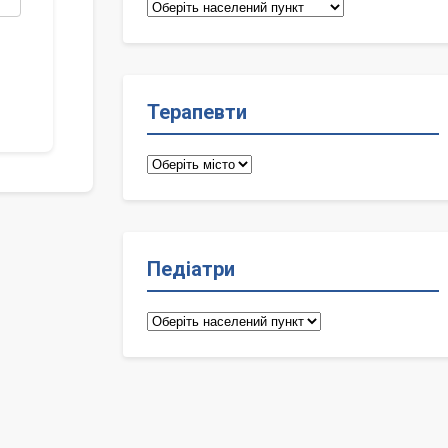
Сімейні
лікарі
Терапевти
Терапевти
Педіатри
Педіатри