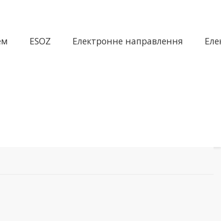
ем
ESOZ
Електронне направлення
Еле