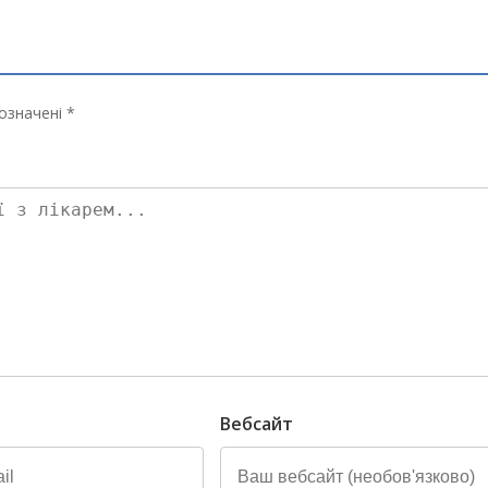
означені *
Вебсайт