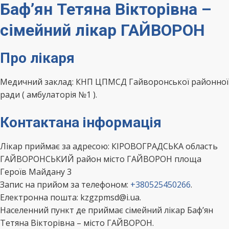
Баф’ян Тетяна Вікторівна –
сімейний лікар ГАЙВОРОН
Про лікаря
Медичний заклад: КНП ЦПМСД Гайворонської районної
ради ( амбулаторія №1 ).
Контактана інформація
Лікар приймає за адресою: КІРОВОГРАДСЬКА область
ГАЙВОРОНСЬКИЙ район місто ГАЙВОРОН площа
Героїв Майдану 3
Запис на прийом за телефоном:
+380525450266
.
Електронна пошта: kzgzpmsd@i.ua.
Населенний пункт де приймає сімейний лікар Баф’ян
Тетяна Вікторівна – місто ГАЙВОРОН.