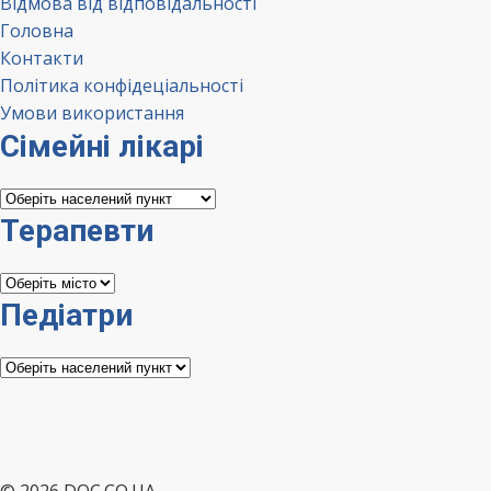
Відмова від відповідальності
Головна
Контакти
Політика конфідеціальності
Умови використання
Сімейні лікарі
Сімейні
лікарі
Терапевти
Терапевти
Педіатри
Педіатри