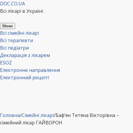
Перейти
DOC.CO.UA
до
Всі лікарі в Україні
вмісту
Меню
Всі сімейні лікарі
Всі терапевти
Всі педіатри
Декларація з лікарем
ESOZ
Електронне направлення
Електронний рецепт
Головна
/
Сімейні лікарі
/
Баф’ян Тетяна Вікторівна –
сімейний лікар ГАЙВОРОН