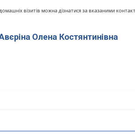
домашніх візитів можна дізнатися за вказаними конта
 Авєріна Олена Костянтинівна