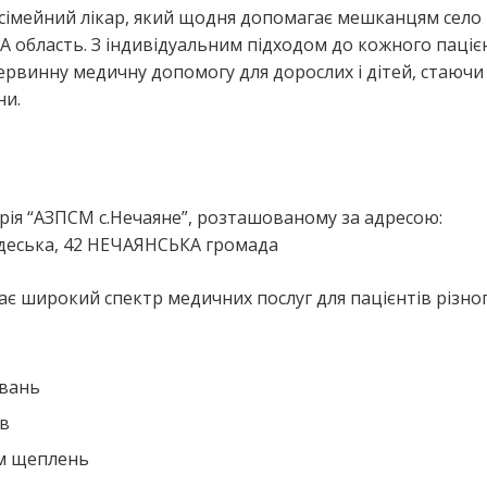
 сімейний лікар, який щодня допомагає мешканцям село
бласть. З індивідуальним підходом до кожного паціє
первинну медичну допомогу для дорослих і дітей, стаючи
ни.
я
рія “АЗПСМ с.Нечаяне”, розташованому за адресою:
деська, 42 НЕЧАЯНСЬКА громада
є широкий спектр медичних послуг для пацієнтів різног
ювань
ів
ем щеплень