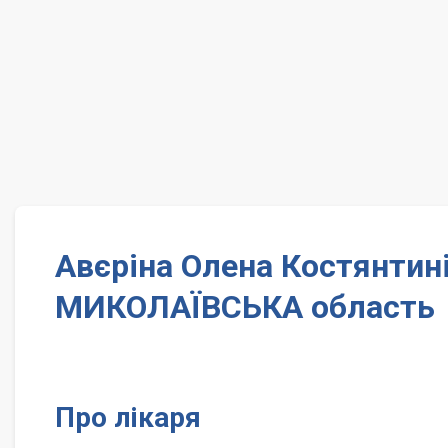
Авєріна Олена Костянтин
МИКОЛАЇВСЬКА область
Про лікаря