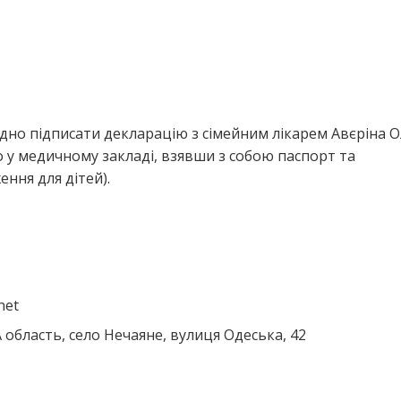
дно підписати декларацію з сімейним лікарем Авєріна 
 у медичному закладі, взявши з собою паспорт та
ння для дітей).
net
область, село Нечаяне, вулиця Одеська, 42