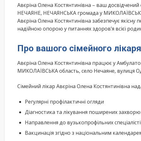
Авєріна Олена Костянтинівна – ваш досвідчений
НЕЧАЯНЕ, НЕЧАЯНСЬКА громада у МИКОЛАЇВСЬКА о
Авєріна Олена Костянтинівна забезпечує якісну 
надійною опорою у питаннях здоров’я всієї роди
Про вашого сімейного лікар
Авєріна Олена Костянтинівна працює у Амбулато
МИКОЛАЇВСЬКА область, село Нечаяне, вулиця О
Сімейний лікар Авєріна Олена Костянтинівна нада
Регулярні профілактичні огляди
Діагностика та лікування поширених захвор
Направлення до вузькопрофільних спеціаліст
Вакцинація згідно з національним календар