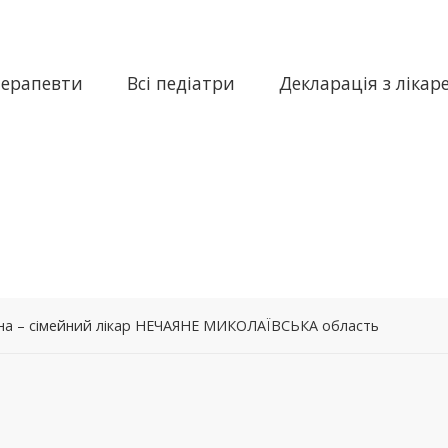
терапевти
Всі педіатри
Декларація з лікар
вна – сімейний лікар НЕЧАЯНЕ МИКОЛАЇВСЬКА область