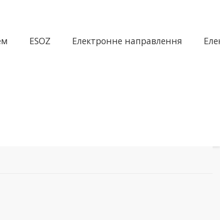
ем
ESOZ
Електронне направлення
Еле