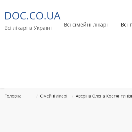
Перейти
до
DOC.CO.UA
вмісту
Всі сімейні лікарі
Всі 
Всі лікарі в Україні
Головна
/
Сімейні лікарі
/
Авєріна Олена Костянтині