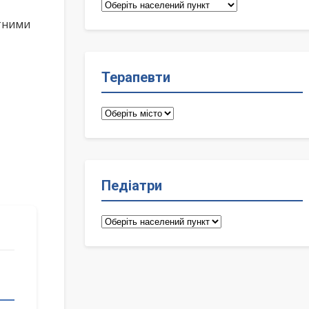
Сімейні
лікарі
ктними
Терапевти
Терапевти
Педіатри
Педіатри