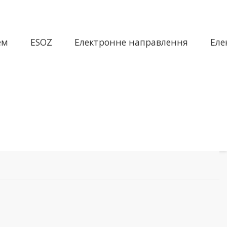
ем
ESOZ
Електронне направлення
Еле