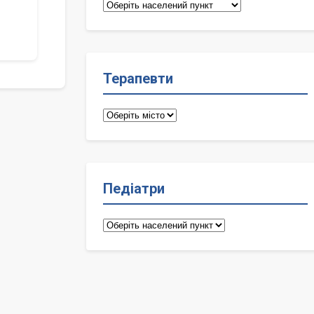
Сімейні
лікарі
Терапевти
Терапевти
Педіатри
Педіатри