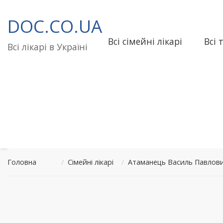
Перейти
до
DOC.CO.UA
вмісту
Всі сімейні лікарі
Всі 
Всі лікарі в Україні
Головна
/
Сімейні лікарі
/
Атаманець Василь Павлови