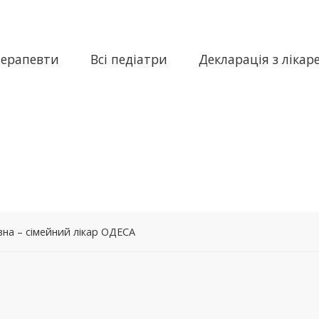
терапевти
Всі педіатри
Декларація з лікар
на – сімейний лікар ОДЕСА