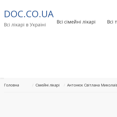
Перейти
до
DOC.CO.UA
вмісту
Всі сімейні лікарі
Всі 
Всі лікарі в Україні
Головна
/
Сімейні лікарі
/
Антонюк Світлана Миколаїв