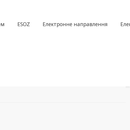
ем
ESOZ
Електронне направлення
Еле