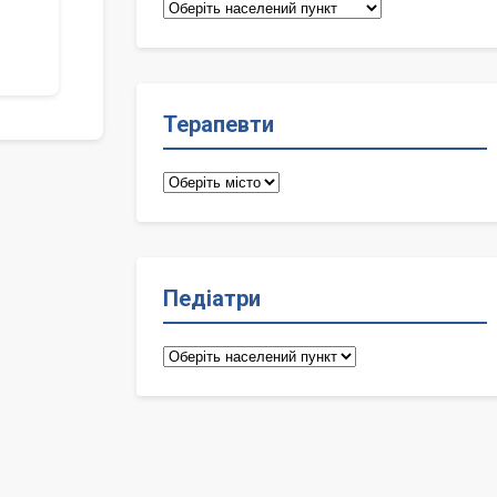
Сімейні
лікарі
Терапевти
Терапевти
Педіатри
Педіатри