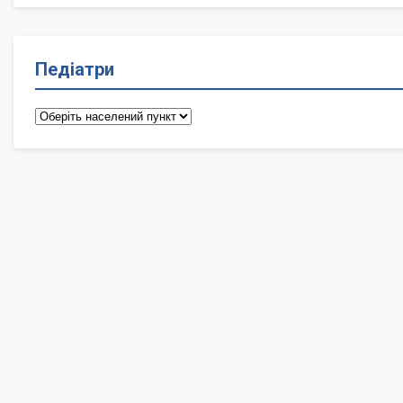
Педіатри
Педіатри