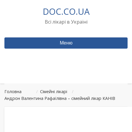
Перейти
DOC.CO.UA
до
вмісту
Всі лікарі в Україні
Меню
Головна
/
Сімейні лікарі
/
Андрон Валентина Рафаїлівна – сімейний лікар КАНІВ