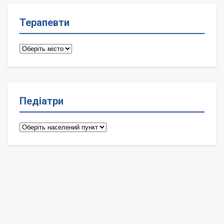
Терапевти
Терапевти
Педіатри
Педіатри