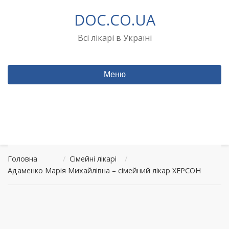
Перейти
DOC.CO.UA
до
вмісту
Всі лікарі в Україні
Меню
Головна
/
Сімейні лікарі
/
Адаменко Марія Михайлівна – сімейний лікар ХЕРСОН