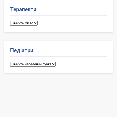
Терапевти
Терапевти
Педіатри
Педіатри